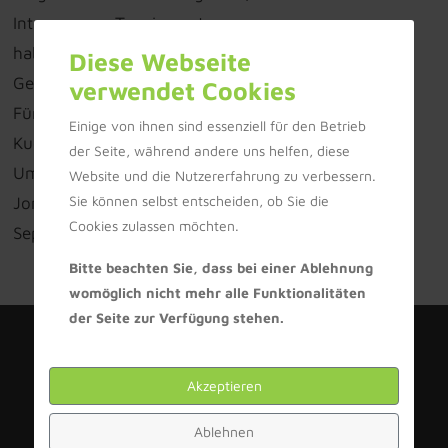
Interesse am Tennissport
haben, unabhängig von Alter, Leistungsklasse,
Diese Webseite
Geschlecht,…..
verwendet Cookies
Für Verpflegung ist bestens gesorgt.
Einige von ihnen sind essenziell für den Betrieb
Kuchenspenden sind wie immer willkommen.
der Seite, während andere uns helfen, diese
Um besser planen zu können, bitte Anmeldung bei
Website und die Nutzererfahrung zu verbessern.
Sie können selbst entscheiden, ob Sie die
Jonas oder Michael Eberle bis zum Mittwoch, 28.
Cookies zulassen möchten.
September 2022.
Bitte beachten Sie, dass bei einer Ablehnung
womöglich nicht mehr alle Funktionalitäten
der Seite zur Verfügung stehen.
Akzeptieren
Ablehnen