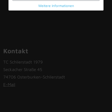
Weitere Informationen
Kontakt
TC Schlierstadt 1979
Seckacher Straße 45
74706 Osterburken-Schlierstadt
E-Mail