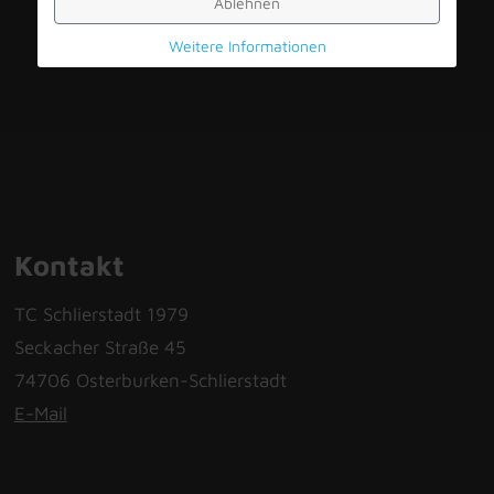
Ablehnen
Weitere Informationen
Kontakt
TC Schlierstadt 1979
Seckacher Straße 45
74706 Osterburken-Schlierstadt
E-Mail