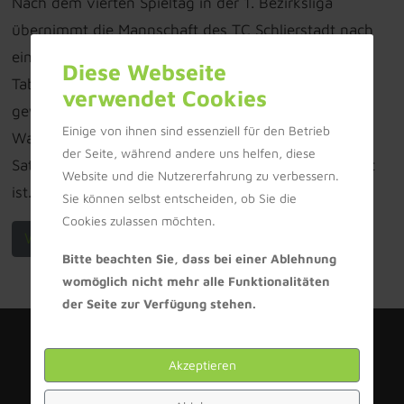
Nach dem vierten Spieltag in der 1. Bezirksliga
übernimmt die Mannschaft des TC Schlierstadt nach
einem 8:1 Erfolg gegen den TC RW Wiesloch die
Diese Webseite
Tabellenführung. Mit einem Verhältnis von 20:16
verwendet Cookies
gewonnenen Spielen ist sie punktgleich mit dem TC
Einige von ihnen sind essenziell für den Betrieb
Walldorf-Astoria, der aufgrund des schlechteren
der Seite, während andere uns helfen, diese
Satzverhältnisses hinter dem TC Schlierstadt geführt
Website und die Nutzererfahrung zu verbessern.
ist.
Sie können selbst entscheiden, ob Sie die
Cookies zulassen möchten.
Weiterlesen ...
Bitte beachten Sie, dass bei einer Ablehnung
womöglich nicht mehr alle Funktionalitäten
der Seite zur Verfügung stehen.
Akzeptieren