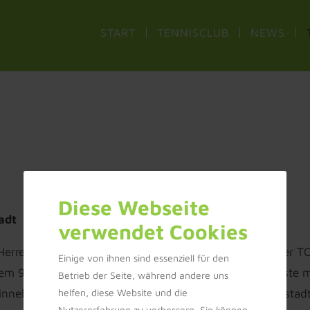
START
TENNISCLUB
NEWS
Diese Webseite
adt
verwendet Cookies
Herren 2 beim bis dahin ungeschlagenen Tabellenführer TC
Einige von ihnen sind essenziell für den
h einem 9:0 Sieg gegen Altheim2 zum Saisonauftakt, musst
Betrieb der Seite, während andere uns
nnehmen. Mit weiteren deutlichen Siegen gegen Hainstadt
helfen, diese Website und die
Nutzererfahrung zu verbessern. Sie können