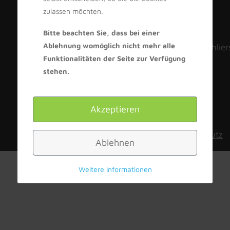
zulassen möchten.
TC Schlierstadt 1979
Seckacher Straße 45
Bitte beachten Sie, dass bei einer
Ablehnung womöglich nicht mehr alle
74706 Osterburken-Schlier
Funktionalitäten der Seite zur Verfügung
E-Mail
stehen.
Akzeptieren
Impressum
|
Datenschutz
Ablehnen
Weitere Informationen