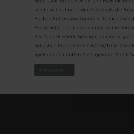
Sebert vor Bruno Hellner und Maximilian Eb
zeigte sich schon in den Halbfinals die Ausg
Bastian Kettemann konnte sich nach zwei
André Sebert durchsetzen und traf im Final
der Yannick Eberle besiegte. In einem span
Sebastian Krappel mit 7:6/2:6/10:8 den Clu
Spiel um den dritten Platz gewann André S
Weiterlesen ...