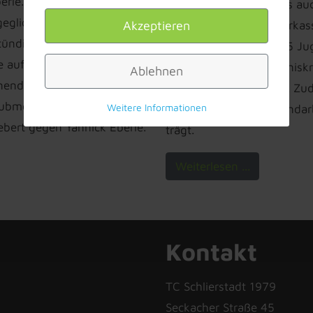
erle. Bei den U12 Junioren
Leistungsklasse ging es au
eglichenheit der Spieler.
Akzeptieren
Odenwald und der Sparkass
stündigem Kampf gegen
Teilnehmerzahl von 105 Jug
e auf Sebastian Krappel,
Tennissport in den Tenniskr
Ablehnen
nenden Finale konnte sich
auf dem Vormarsch ist. Zud
bmeistertitel sichern. Das
Weitere Informationen
ablesen, dass die Jugendarb
ebert gegen Yannick Eberle.
trägt.
Weiterlesen ...
Kontakt
TC Schlierstadt 1979
Seckacher Straße 45