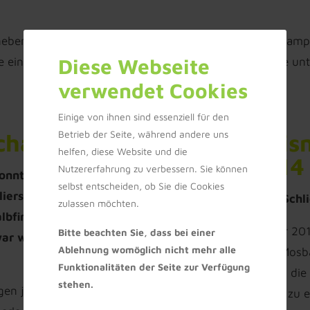
neben einem ausgefeilten Trainingskonzept, Trainingsca
Diese Webseite
die eine harmonische und freundschaftliche Atmosphäre un
verwendet Cookies
Einige von ihnen sind essenziell für den
Betrieb der Seite, während andere uns
chaften 2015
Jugendkreis
helfen, diese Website und die
Winter 2014
Nutzererfahrung zu verbessern. Sie können
nntag die Finalspiele der
selbst entscheiden, ob Sie die Cookies
erstadt statt. Im Vorfeld
Drei Titel für den TC Sch
zulassen möchten.
lbfinale ausgetragen
Vom 03. bis 05. Januar 201
Bitte beachten Sie, dass bei einer
ar wieder eine tolle
Ablehnung womöglich nicht mehr alle
Sportkreisen Buchen, Mosb
Funktionalitäten der Seite zur Verfügung
Tennishalle Buchen um die 
stehen.
en jeden. Hier siegte Felix
jeweiligen Jahrgängen zu e