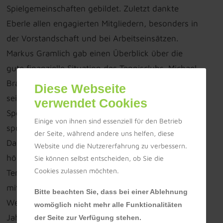
Spielgemeinschaften gebildet. Zuletzt dankte
Eberle allen engagierten Mitgliedern, besonders in
der Vorstandschaft und bei Arbeitseinsätzen.
Markus Gramlich gab einen Überblick über die
gute finanzielle Situation des Tennisclubs. Michael
Braun prüfte die Kasse im Vorfeld und lobte die
Diese Webseite
seit Jahren vorbildliche Arbeit von Gramlich.
verwendet Cookies
Sportwart Christoph Schmider berichtete über die
Einige von ihnen sind essenziell für den Betrieb
sportlichen Ergebnisse der letzten beiden Jahre.
der Seite, während andere uns helfen, diese
Dabei konnten zwei Meisterschaften in der
Website und die Nutzererfahrung zu verbessern.
höchsten Spielklasse im Bezirk 1 des badischen
Sie können selbst entscheiden, ob Sie die
Cookies zulassen möchten.
Tennisverbands im Wettbewerb Mixed zusammen
mit dem TC Götzingen errungen werden.
Bitte beachten Sie, dass bei einer Ablehnung
Weiterhin wurde die zweite Herrenmannschaft im
womöglich nicht mehr alle Funktionalitäten
Jahr 2025 Meister und stieg somit in die 1. Be-
der Seite zur Verfügung stehen.